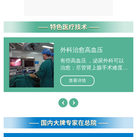
究。
外科治愈高血压
有些高血压 ，泌尿外科可以
治愈；尽管肾上腺手术难度较
大，但随着医疗技术的不断进
查看详情
步，目前手术风险已经可以控
制，早诊断早治疗大部分患者
可获痊愈，因此确诊后及时手
‹
›
术是争取根治的重要措施之
一。
“天下第一痛”无需再忍
神经外科杨军副主任医师介绍