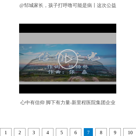
@邹城家长，孩子打呼噜可能是病〡这次公益
筛查机会不要错过
心中有信仰 脚下有力量-新里程医院集团企业
之歌《信仰之光》
1
2
3
4
5
6
7
8
9
10