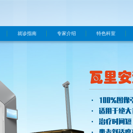
就诊指南
专家介绍
特色科室
预约挂号方式
本院
本院
就医流程
东院区
东院区
就诊须知
国内大牌专家
联系我们
楼层分布
医保政策
住院指南