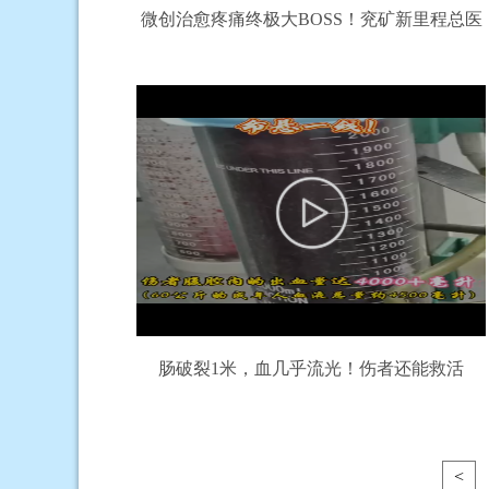
微创治愈疼痛终极大BOSS！兖矿新里程总医
院疼痛科初展神威
肠破裂1米，血几乎流光！伤者还能救活
吗？？
<