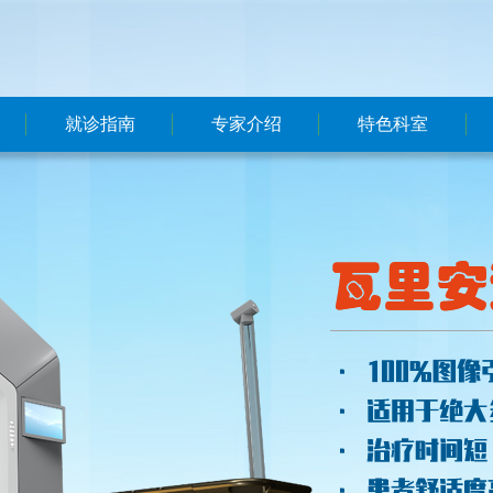
就诊指南
专家介绍
特色科室
预约挂号方式
本院
本院
就医流程
东院区
东院区
就诊须知
国内大牌专家
联系我们
楼层分布
医保政策
住院指南