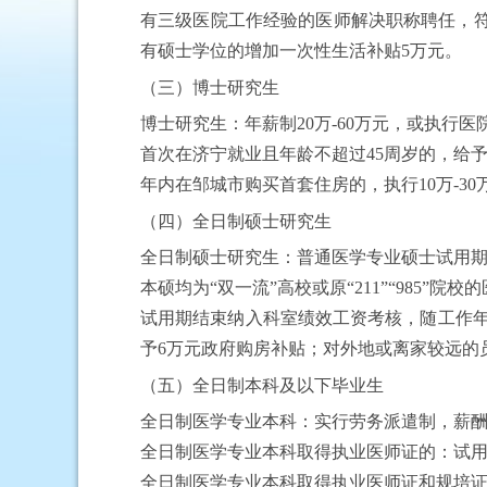
有三级医院工作经验的医师解决职称聘任，
有硕士学位的增加一次性生活补贴5万元。
（三）博士研究生
博士研究生：年薪制
20万-60万元，或执行
首次在济宁就业且年龄不超过
45周岁的，给予
年内在邹城市购买首套住房的，执行
10万-
（四）全日制硕士研究生
全日制硕士研究生：普通医学专业硕士试用
本硕均为
“双一流”高校或原“211”“985
试用期结束纳入科室绩效工资考核，随工作
予6万元政府购房补贴
；
对外地或离家较远的
（五）全日制
本科及以下毕业生
全日制
医学专业本科：实行劳务派遣制，薪
全日制
医学专业本科取得执业医师证的：试
全日制
医学专业本科取得执业医师证和规培