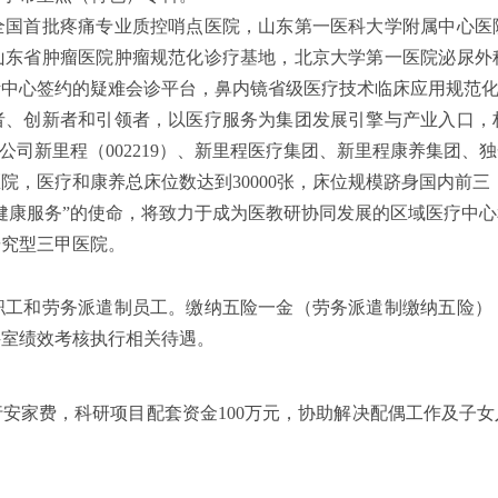
全国首批疼痛专业质控哨点医院，山东第一医科大学附属中心医
山东省肿瘤医院肿瘤规范化诊疗基地，北京大学第一医院泌尿外
断中心签约的疑难会诊平台，鼻内镜省级医疗技术临床应用规范
者、创新者和引领者，以医疗服务为集团发展引擎与产业入口，
公司新里程（002219）、新里程医疗集团、新里程康养集团
院，医疗和康养总床位数达到30000张，床位规模跻身国内前三，员
健康服务”的使命，将致力于成为医教研协同发展的区域医疗中
研究型三甲医院。
职工和劳务派遣制员工。
缴纳五险一金（劳务派遣制缴纳五险）
科室绩效考核执行相关待遇。
行安家费，科研项目配套资金
100万元，协助解决配偶工作及子