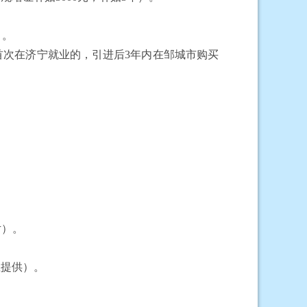
）。
首次在济宁就业的，引进后
3年内在邹城市购买
片）。
生提供）。