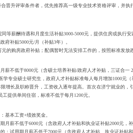
符合晋升评审条件者，优先推荐高一级专业技术资格评审，并执
医院同等薪酬待遇和月度生活补贴3000-5000元，提供住房或执行
政府补贴5000元/月（补贴3年）。
30万元的购房政府补贴；配偶暂时无法安排工作的，按照标准发放政
期月薪不低于
8000元（含硕士培养补贴/政府人才补贴，三证合一 20
”院校的医学专业硕士研究生，政府人才补贴标准每人每月增加1000元
年限增长及职称晋升，工资收入逐年提高。首次在济宁就业的，
员工提供单间住宿，标准不低于每月
1200元。
酬：基本工资
+绩效奖金。
用期月薪不低于
6000元（含政府人才补贴和执业证补贴2000元，
证的：试用期月薪不低于
7000元（含政府人才补贴、执业证补贴和