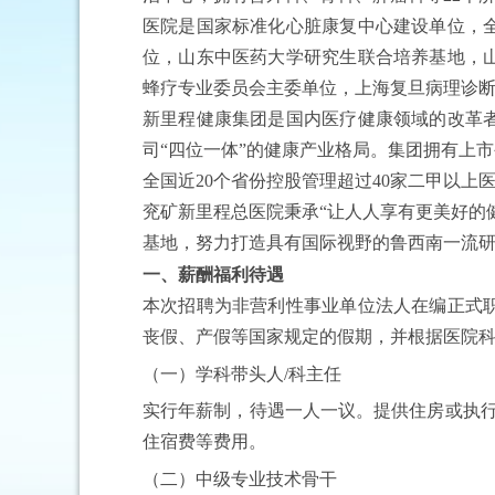
医院是国家标准化心脏康复中心建设单位，
位，山东中医药大学研究生联合培养基地，
蜂疗专业委员会主委单位，上海复旦病理诊
新里程健康集团是国内医疗健康领域的改革
司
“四位一体”的健康产业格局。集团拥有上市
全国近20个省份控股管理超过40家二甲以上医
兖矿新里程总医院秉承
“让人人享有更美好的
基地，努力打造具有国际视野的鲁西南一流
一、薪酬
福利
待遇
本次招聘为
非营利性事业单位法人
在编正式
丧假、产假等国家规定的假期，并根据医院
（一）学科带头人
/科主任
实行年薪制，待遇一人一议。提供住房或执
住宿费等费用。
（二）中级专业技术骨干