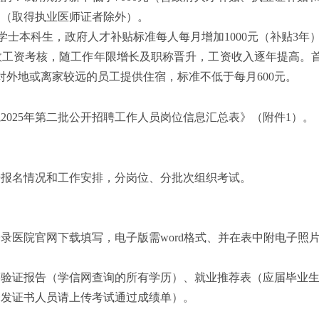
遇（取得执业医师证者除外）。
学专业学士本科生，政府人才补贴标准每人每月增加1000元（补贴3年
效工资考核，随工作年限增长及职称晋升，工资收入逐年提高。
对外地或离家较远的员工提供住宿，标准不低于每月
600元。
院
2025年第二批公开招聘工作人员岗位信息汇总表》（附件1）。
据报名情况和工作安排，分岗位、分批次组织考试。
。
登录医院官网下载填写，电子版需
word格式、并在表中附电子照
籍验证报告（学信网查询的所有学历）、就业推荐表（应届毕业
未发证书人员请上传考试通过成绩单）。