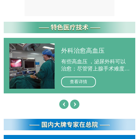
究。
外科治愈高血压
有些高血压 ，泌尿外科可以
治愈；尽管肾上腺手术难度较
大，但随着医疗技术的不断进
查看详情
步，目前手术风险已经可以控
制，早诊断早治疗大部分患者
可获痊愈，因此确诊后及时手
‹
›
术是争取根治的重要措施之
一。
“天下第一痛”无需再忍
神经外科杨军副主任医师介绍