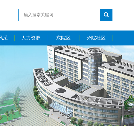
风采
人力资源
东院区
分院社区
团队
人才招聘
东院区简介
社区简介
团队
公开竞聘
科室简介