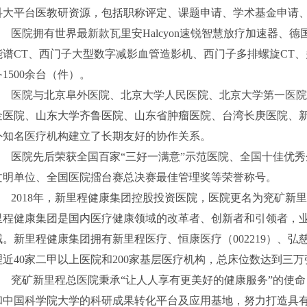
科大平台医教研资源，包括职称评定、课题申请、学术基金申请
医院拥有世界最新款瓦里安Halcyon速锐智慧放疗加速器、德国
能谱CT、西门子大型数字减影血管造影机、西门子多排螺旋CT
备1500余台（件）。
医院与北京阜外医院、北京大学人民医院、北京大学第一医院
金医院、山东大学齐鲁医院、山东省肿瘤医院、台湾长庚医院、
外知名医疗机构建立了长期友好的协作关系。
医院先后荣获全国百家“三好一满意”示范医院、全国十佳优秀
文明单位、全国医院擂台赛总决赛最佳管理奖等荣誉称号。
2018年，新里程健康集团控股投资医院，医院更名为兖矿新
里程健康集团是国内医疗健康领域的改革者、创新者和引领者，
域。新里程健康集团拥有新里程医疗、恒康医疗（002219）、弘
理近40家二甲以上医院和200家基层医疗机构，总床位数达到三万
兖矿新里程总医院秉承“让人人享有更美好的健康服务”的使命
和中国科学院大学的科研成果转化平台及应用基地，努力打造具